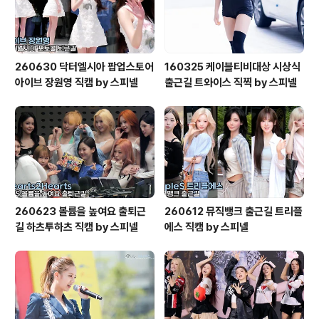
260630 닥터엘시아 팝업스토어
160325 케이블티비대상 시상식
아이브 장원영 직캠 by 스피넬
출근길 트와이스 직찍 by 스피넬
260623 볼륨을 높여요 출퇴근
260612 뮤직뱅크 출근길 트리플
길 하츠투하츠 직캠 by 스피넬
에스 직캠 by 스피넬