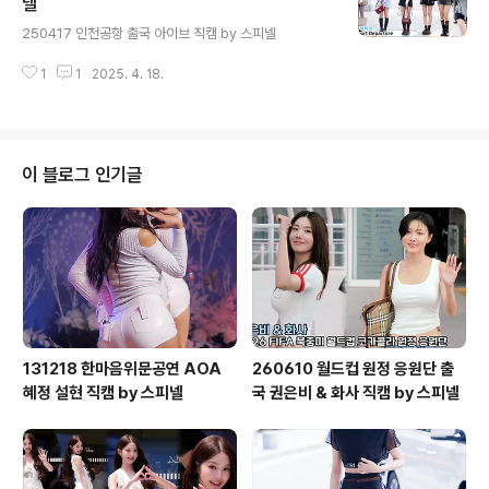
넬
글 내용
250417 인천공항 출국 아이브 직캠 by 스피넬
1
1
2025. 4. 18.
이 블로그 인기글
131218 한마음위문공연 AOA
260610 월드컵 원정 응원단 출
혜정 설현 직캠 by 스피넬
국 권은비 & 화사 직캠 by 스피넬