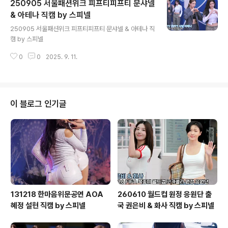
250905 서울패션위크 피프티피프티 문샤넬
& 아테나 직캠 by 스피넬
글 내용
250905 서울패션위크 피프티피프티 문샤넬 & 아테나 직
캠 by 스피넬
0
0
2025. 9. 11.
이 블로그 인기글
131218 한마음위문공연 AOA
260610 월드컵 원정 응원단 출
혜정 설현 직캠 by 스피넬
국 권은비 & 화사 직캠 by 스피넬