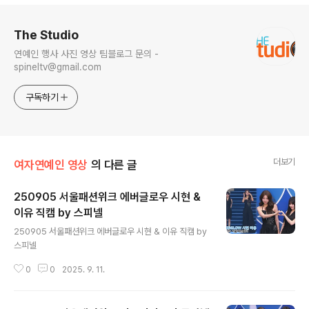
로그 정보
The Studio
연예인 행사 사진 영상 팀블로그 문의 -
spineltv@gmail.com
구독하기
더보기
여자연예인 영상
의 다른 글
250905 서울패션위크 에버글로우 시현 &
이유 직캠 by 스피넬
글 내용
250905 서울패션위크 에버글로우 시현 & 이유 직캠 by
스피넬
0
0
2025. 9. 11.