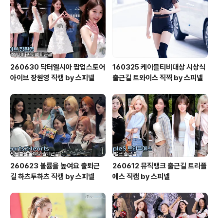
260630 닥터엘시아 팝업스토어
160325 케이블티비대상 시상식
아이브 장원영 직캠 by 스피넬
출근길 트와이스 직찍 by 스피넬
260623 볼륨을 높여요 출퇴근
260612 뮤직뱅크 출근길 트리플
길 하츠투하츠 직캠 by 스피넬
에스 직캠 by 스피넬