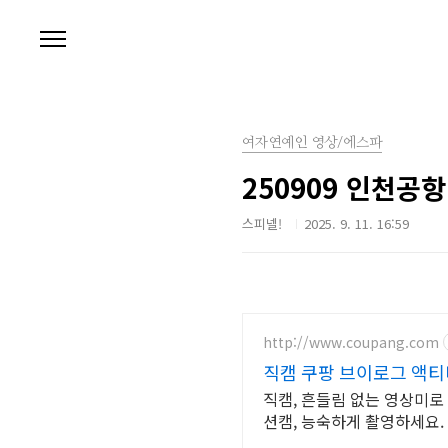
본문 바로가기
여자연예인 영상/에스파
250909 인천공
스피넬!
2025. 9. 11. 16:59
http://www.coupang.com
직캠 쿠팡 브이로그 액티
직캠, 흔들림 없는 영상미로
션캠, 능숙하게 촬영하세요.