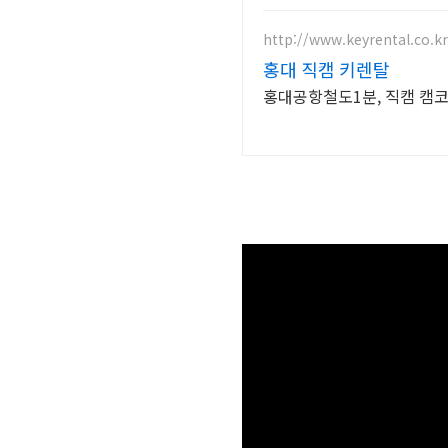
http://www.keyrental.co.kr
홍대 직캠 키렌탈
홍대공항철도1분, 직캠 캠