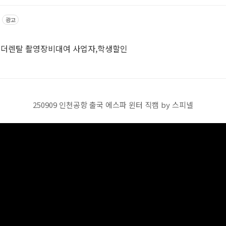
광고
코더렌탈 촬영장비대여 사업자,학생할인
250909 인천공항 출국 에스파 윈터 직캠 by 스피넬