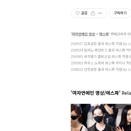
공감
구독하기
'
여자연예인 영상
>
에스파
' 카테고리의 다
250927 김포공항 출국 에스파 직캠 by 
250924 밀라노 패션위크 출국 에스파 카
250905 뮤직뱅크 출퇴근길 에스파 직캠 
250903 하우스 노웨어 에스파 카리나 직
250822 인천공항 출국 에스파 직캠 by 
'여자연예인 영상/에스파'
Rela