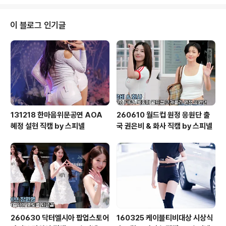
이 블로그 인기글
131218 한마음위문공연 AOA
260610 월드컵 원정 응원단 출
혜정 설현 직캠 by 스피넬
국 권은비 & 화사 직캠 by 스피넬
260630 닥터엘시아 팝업스토어
160325 케이블티비대상 시상식