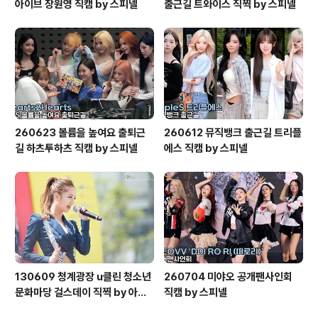
아이브 장원영 직캠 by 스피넬
출근길 트와이스 직찍 by 스피넬
260623 볼륨을 높여요 출퇴근
260612 뮤직뱅크 출근길 트리플
길 하츠투하츠 직캠 by 스피넬
에스 직캠 by 스피넬
130609 청계광장 u클린 청소년
260704 미야오 공개팬사인회
문화마당 걸스데이 직찍 by 아데
직캠 by 스피넬
스