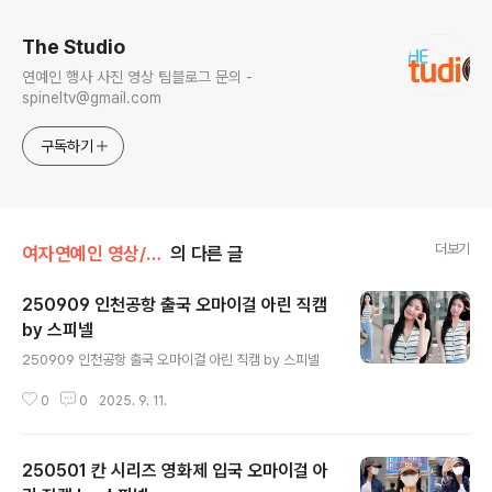
The Studio
연예인 행사 사진 영상 팀블로그 문의 -
spineltv@gmail.com
구독하기
더보기
여자연예인 영상/오마이걸
의 다른 글
250909 인천공항 출국 오마이걸 아린 직캠
by 스피넬
글 내용
250909 인천공항 출국 오마이걸 아린 직캠 by 스피넬
0
0
2025. 9. 11.
250501 칸 시리즈 영화제 입국 오마이걸 아