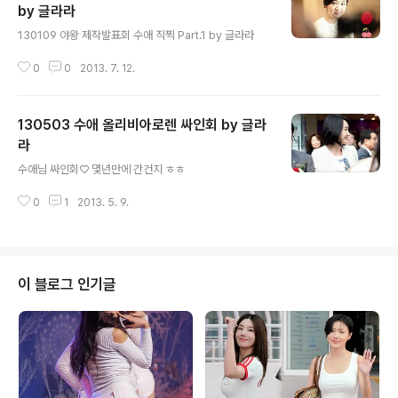
by 글라라
글 내용
130109 야왕 제작발표회 수애 직찍 Part.1 by 글라라
0
0
2013. 7. 12.
130503 수애 올리비아로렌 싸인회 by 글라
라
글 내용
수애님 싸인회♡ 몇년만에 간건지 ㅎㅎ
0
1
2013. 5. 9.
이 블로그 인기글