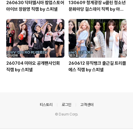
260630 닥터엘시아 팝업스토어
130609 청계광장 u클린 청소년
아이브 장원영 직캠 by 스피넬
문화마당 걸스데이 직찍 by 아데
스
260704 미야오 공개팬사인회
260612 뮤직뱅크 출근길 트리플
직캠 by 스피넬
에스 직캠 by 스피넬
의안내
티스토리
로그인
고객센터
© Daum Corp.