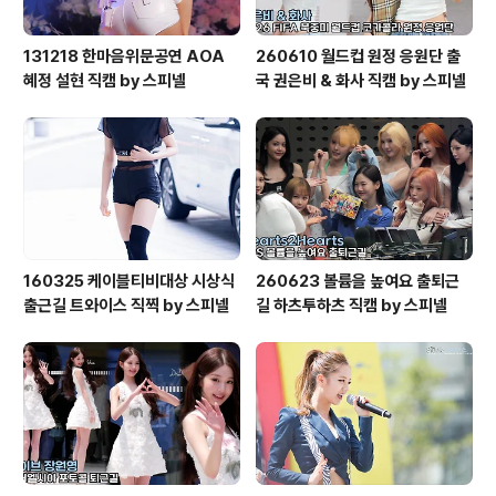
131218 한마음위문공연 AOA
260610 월드컵 원정 응원단 출
혜정 설현 직캠 by 스피넬
국 권은비 & 화사 직캠 by 스피넬
160325 케이블티비대상 시상식
260623 볼륨을 높여요 출퇴근
출근길 트와이스 직찍 by 스피넬
길 하츠투하츠 직캠 by 스피넬