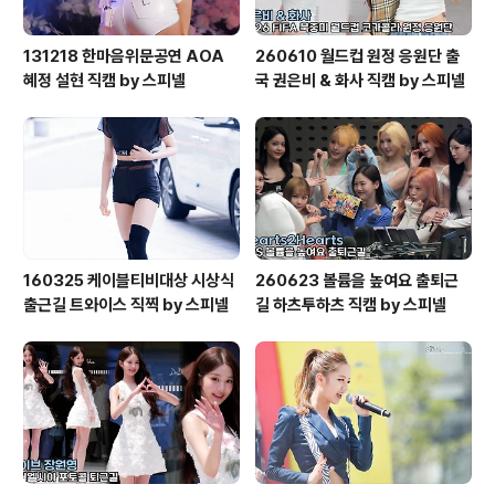
131218 한마음위문공연 AOA
260610 월드컵 원정 응원단 출
혜정 설현 직캠 by 스피넬
국 권은비 & 화사 직캠 by 스피넬
160325 케이블티비대상 시상식
260623 볼륨을 높여요 출퇴근
출근길 트와이스 직찍 by 스피넬
길 하츠투하츠 직캠 by 스피넬