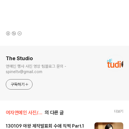
(새창열림)
로그 정보
The Studio
연예인 행사 사진 영상 팀블로그 문의 -
spineltv@gmail.com
구독하기
더보기
여자연예인 사진/수애
의 다른 글
130109 야왕 제작발표회 수애 직찍 Part.1