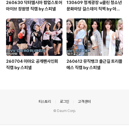
260630 닥터엘시아 팝업스토어
130609 청계광장 u클린 청소년
아이브 장원영 직캠 by 스피넬
문화마당 걸스데이 직찍 by 아데
스
260704 미야오 공개팬사인회
260612 뮤직뱅크 출근길 트리플
직캠 by 스피넬
에스 직캠 by 스피넬
의안내
티스토리
로그인
고객센터
© Daum Corp.