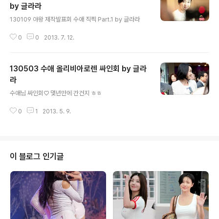
by 글라라
글 내용
130109 야왕 제작발표회 수애 직찍 Part.1 by 글라라
0
0
2013. 7. 12.
130503 수애 올리비아로렌 싸인회 by 글라
라
글 내용
수애님 싸인회♡ 몇년만에 간건지 ㅎㅎ
0
1
2013. 5. 9.
이 블로그 인기글