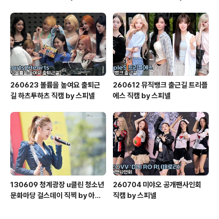
260623 볼륨을 높여요 출퇴근
260612 뮤직뱅크 출근길 트리플
길 하츠투하츠 직캠 by 스피넬
에스 직캠 by 스피넬
130609 청계광장 u클린 청소년
260704 미야오 공개팬사인회
문화마당 걸스데이 직찍 by 아데
직캠 by 스피넬
스