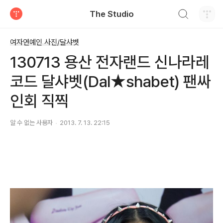
검색하기
The Studio
티스토리
여자연예인 사진/달샤벳
130713 용산 전자랜드 신나라레
코드 달샤벳(Dal★shabet) 팬싸
인회 직찍
알 수 없는 사용자
2013. 7. 13. 22:15