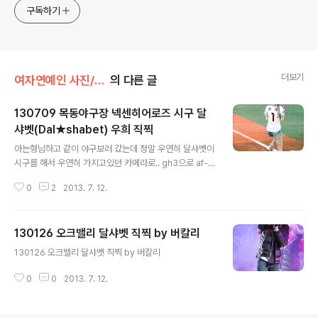
구독하기
더보기
여자연예인 사진/달샤벳
의 다른 글
130709 목동야구장 넥센히어로즈 시구 달
샤벳(Dal★shabet) 우희 직찍
글 내용
아는형님하고 같이 야구보러 갔는데 정말 우연히 달샤벳이
시구를 해서 우연히 가지고있던 카메라로.. gh3으로 af-c
는 쓰지 않는걸로.
0
2
2013. 7. 12.
130126 오크밸리 달샤벳 직찍 by 버칼리
글 내용
130126 오크밸리 달샤벳 직찍 by 버칼리
0
0
2013. 7. 12.