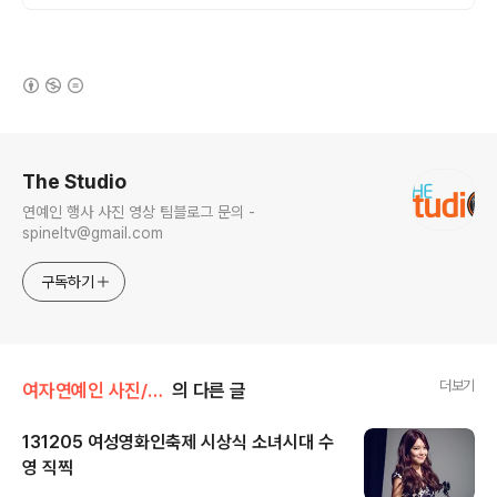
(새창열림)
로그 정보
The Studio
연예인 행사 사진 영상 팀블로그 문의 -
spineltv@gmail.com
구독하기
더보기
여자연예인 사진/소녀시대
의 다른 글
131205 여성영화인축제 시상식 소녀시대 수
영 직찍
글 내용