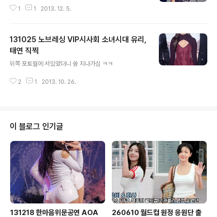
1
1
2013. 12. 5.
131025 노브레싱 VIP시사회 소녀시대 유리,
태연 직찍
글 내용
뒤쪽 포토월에 서있었더니 쓩 지나가심 ㅋㅋ
2
1
2013. 10. 26.
이 블로그 인기글
131218 한마음위문공연 AOA
260610 월드컵 원정 응원단 출