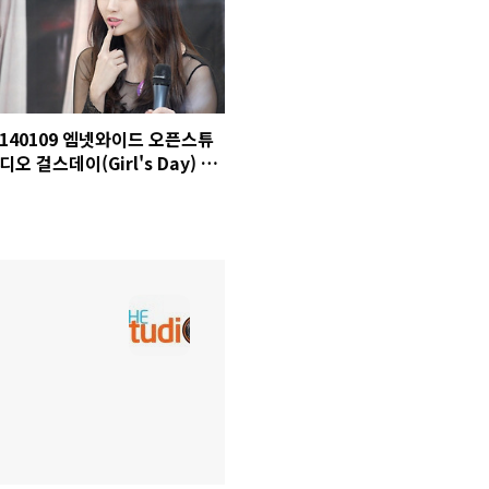
140109 엠넷와이드 오픈스튜
디오 걸스데이(Girl's Day) 유
라 직캠