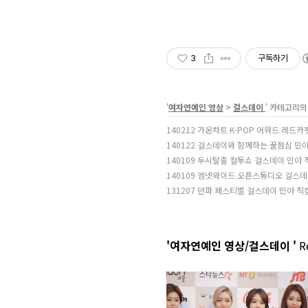
3
구독하기
'
여자연예인 영상
>
걸스데이
' 카테고리의
140212 가온차트 K-POP 어워드 레드카
140122 걸스데이와 함께하는 꿀점심 민아
140109 두시탈출 컬투쇼 걸스데이 민아 
140109 엠넷와이드 오픈스튜디오 걸스데이(G
131207 던파 페스티벌 걸스데이 민아 직
'여자연예인 영상/걸스데이 '
Re