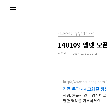
본문 바로가기
여자연예인 영상/걸스데이
140109 엠넷 
스피넬!
2014. 1. 12. 19:25
http://www.coupang.com
직캠 쿠팡 4K 고화질 생
직캠, 흔들림 없는 영상미로
별한 영상을 기록하세요.