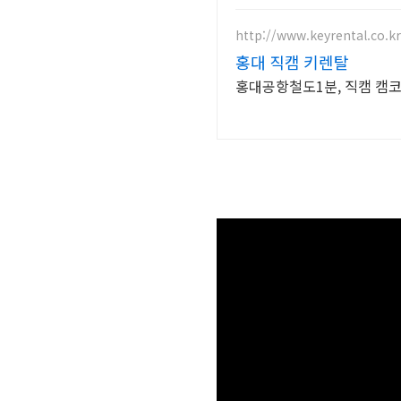
http://www.keyrental.co.kr
홍대 직캠 키렌탈
홍대공항철도1분, 직캠 캠