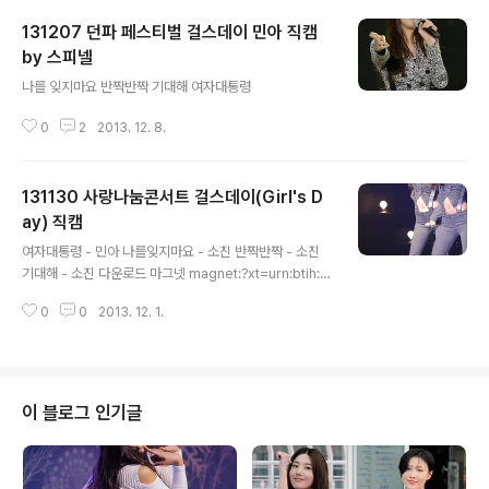
131207 던파 페스티벌 걸스데이 민아 직캠
by 스피넬
글 내용
나를 잊지마요 반짝반짝 기대해 여자대통령
0
2
2013. 12. 8.
131130 사랑나눔콘서트 걸스데이(Girl's D
ay) 직캠
글 내용
여자대통령 - 민아 나를잊지마요 - 소진 반짝반짝 - 소진
기대해 - 소진 다운로드 마그넷 magnet:?xt=urn:btih:1
DBA3A2749294C2BDB9E20CA209A7F12D4B4
0
0
2013. 12. 1.
0613&dn=131130%20%ec%82%ac%eb%9e%9
1%eb%82%98%eb%88%94%ec%bd%98%e
c%84%9c%ed%8a%b8%20%ea%b1%b8%ec%
8a%a4%eb%8d%b0%ec%9d%b4%20%ec%a
7%81%ec%ba%a0&tr=udp%3a%2f%2ftracker.
이 블로그 인기글
openbittorrent.com%3a80%2fannounce&tr=ud
p%3a%2f%2ftracker.publicbt.com%3a80%2fan
nounce&ws=http%3a%2f%2fremote.utorrent.c