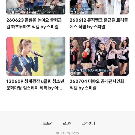
260623 볼륨을 높여요 출퇴근
260612 뮤직뱅크 출근길 트리플
길 하츠투하츠 직캠 by 스피넬
에스 직캠 by 스피넬
130609 청계광장 u클린 청소년
260704 미야오 공개팬사인회
문화마당 걸스데이 직찍 by 아데
직캠 by 스피넬
스
의안내
티스토리
로그인
고객센터
© Daum Corp.