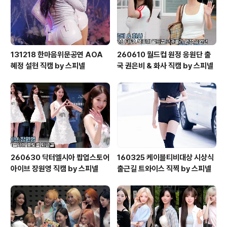
om%2fta..
131218 한마음위문공연 AOA
260610 월드컵 원정 응원단 출
혜정 설현 직캠 by 스피넬
국 권은비 & 화사 직캠 by 스피넬
260630 닥터엘시아 팝업스토어
160325 케이블티비대상 시상식
아이브 장원영 직캠 by 스피넬
출근길 트와이스 직찍 by 스피넬