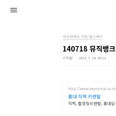
본문 바로가기
여자연예인 사진/걸스데이
140718 뮤직뱅
스피넬!
2014. 7. 19. 00:13
http://www.keyrental.co.kr
홍대 직찍 키렌탈
직찍, 촬영장비렌탈, 홍대입