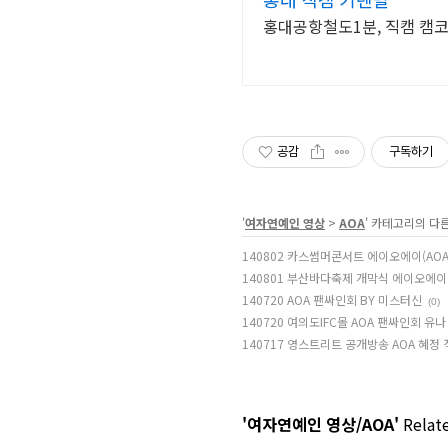
홍대공항철도1분, 직캠 캠
공감
구독하기
'
여자연예인 영상
>
AOA
' 카테고리의 다
140802 카스썸머콘서트 에이오에이(AOA
140801 부산바다축제 개막식 에이오에이(
140720 AOA 팬싸인회 BY 미스터신
(0)
140720 여의도IFC몰 AOA 팬싸인회 유나
140717 영스트리트 공개방송 AOA 혜정
'여자연예인 영상/AOA'
Relate