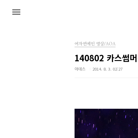
본문 바로가기
여자연예인 영상/AOA
140802 카스썸
아데스
2014. 8. 3. 02:27