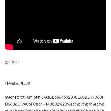
짧은치마
다운로드 마그넷
magnet:?xt=urn:btih:67A1BB6664692098E68BD97060F
D66B6E19AC6FC&dn=140802%20%ec%b9%b4%ec%8