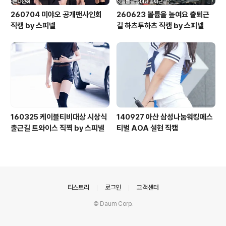
260704 미야오 공개팬사인회
260623 볼륨을 높여요 출퇴근
직캠 by 스피넬
길 하츠투하츠 직캠 by 스피넬
160325 케이블티비대상 시상식
140927 아산 삼성나눔워킹페스
출근길 트와이스 직찍 by 스피넬
티벌 AOA 설현 직캠
의안내
티스토리
로그인
고객센터
© Daum Corp.