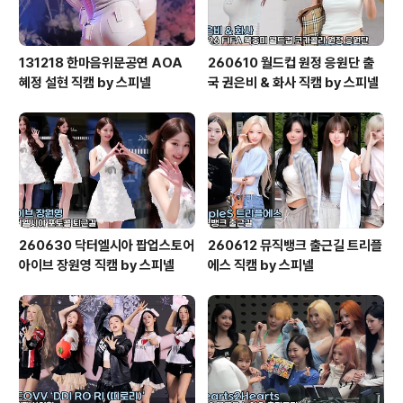
131218 한마음위문공연 AOA
260610 월드컵 원정 응원단 출
혜정 설현 직캠 by 스피넬
국 권은비 & 화사 직캠 by 스피넬
260630 닥터엘시아 팝업스토어
260612 뮤직뱅크 출근길 트리플
아이브 장원영 직캠 by 스피넬
에스 직캠 by 스피넬