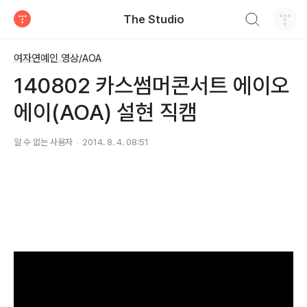
검색하기
The Studio
티스토리
여자연예인 영상/AOA
140802 카스썸머콘서트 에이오
에이(AOA) 설현 직캠
알 수 없는 사용자
2014. 8. 4. 08:51