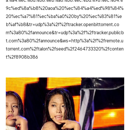
a%a4%ec%8d%b8%eb%a8%b8%ec%bd%98%ec%84%
9c%ed%8a%b8%20aoa%20%ec%84%a4%ed%98%84%
20%ec%a7%81%ec%ba%a0%20by%20%ec%83%81%e
b%af%b8&tr=udp%3a%2f%2ftracker.openbittorrent.co
m%3a80%2fannounce&tr=udp%3a%2f%2ftracker.publicb
t.com%3a80%2fannounce&ws=http%3a%2f%2fremote.u
torrent.com%2ftalon%2fseed%2f2464733320%2fconten
t%2f8908b386