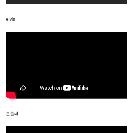
elvis
흔들려