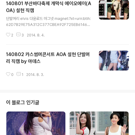
140801 부산바다축제 개막식 에이오에이(A
OA) 설현 직캠
글 내용
단발머리 elvis 다운로드 마그넷 magnet:?xt=urn:btih:
62D7B29E75A312C377CBEA92F725EB6146EE
5CFE&dn=140801%20%eb%b6%80%ec%82%
2
3
2014. 8. 4.
b0%eb%b0%94%eb%8b%a4%ec%b6%95%e
c%a0%9c%20aoa%20%ec%84%a4%ed%98%
84%20%ec%a7%81%ec%ba%a0%20by%20%
140802 카스썸머콘서트 AOA 설현 단발머
ec%83%81%eb%af%b8&tr=udp%3a%2f%2ftra
cker.openbittorrent.com%3a80%2fannounce&t
리 직캠 by 아데스
글 내용
r=udp%3a%2f%2ftracker.publicbt.com%3a80%
2fannounce&ws=http%3a%2f%2fremote.utorre
0
1
2014. 8. 3.
nt.com%2ftalon%2fseed%2f2464733320%2f..
이 블로그 인기글