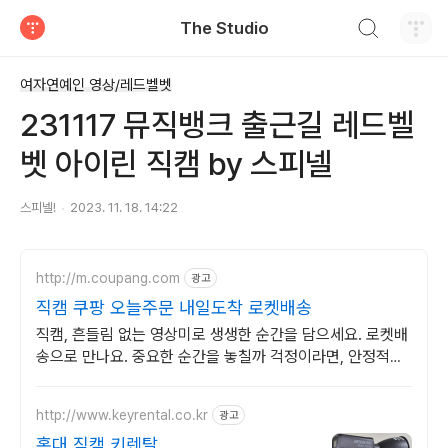
검색하기
The Studio
티스토리
여자연예인 영상/레드벨벳
231117 뮤직뱅크 출근길 레드벨
벳 아이린 직캠 by 스피넬
스피넬!
2023. 11. 18. 14:22
http://m.coupang.com
광고
직캠 쿠팡 오늘주문 내일도착 로켓배송
직캠, 흔들림 없는 영상미로 생생한 순간을 담으세요. 로켓배
송으로 만나요. 중요한 순간을 놓칠까 걱정이라면, 안정적인
액션캠, 능숙하게 촬영하세요.
http://www.keyrental.co.kr
광고
홍대 직캠 키렌탈