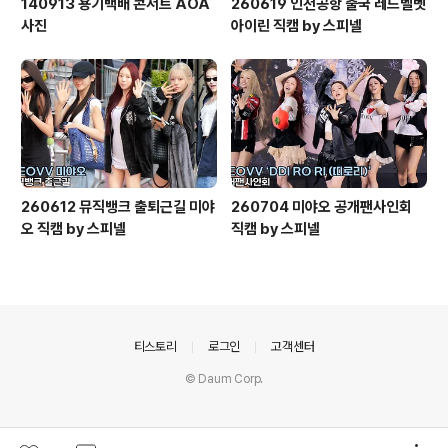
140913 용기백배 콘서트 AOA
260619 인천공항 출국 레드벨벳
사진
아이린 직캠 by 스피넬
260612 뮤직뱅크 출퇴근길 미야
260704 미야오 공개팬사인회
오 직캠 by 스피넬
직캠 by 스피넬
의안내
티스토리
로그인
고객센터
© Daum Corp.