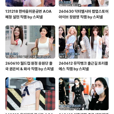
131218 한마음위문공연 AOA
260630 닥터엘시아 팝업스토어
혜정 설현 직캠 by 스피넬
아이브 장원영 직캠 by 스피넬
260610 월드컵 원정 응원단 출
260612 뮤직뱅크 출근길 트리플
국 권은비 & 화사 직캠 by 스피넬
에스 직캠 by 스피넬