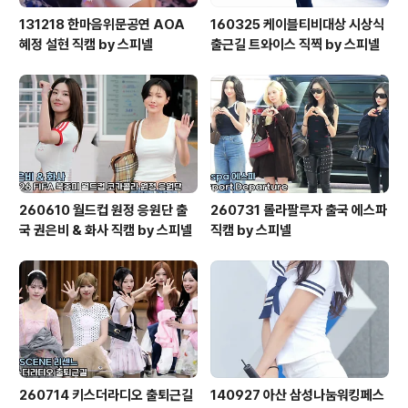
131218 한마음위문공연 AOA
160325 케이블티비대상 시상식
혜정 설현 직캠 by 스피넬
출근길 트와이스 직찍 by 스피넬
260610 월드컵 원정 응원단 출
260731 롤라팔루자 출국 에스파
국 권은비 & 화사 직캠 by 스피넬
직캠 by 스피넬
260714 키스더라디오 출퇴근길
140927 아산 삼성나눔워킹페스