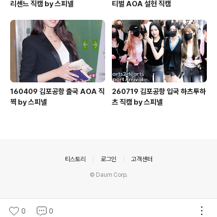
리센느 직캠 by 스피넬
티벌 AOA 설현 직캠
160409 김포공항 출국 AOA 직
260719 김포공항 입국 하츠투하
찍 by 스피넬
츠 직캠 by 스피넬
의안내
티스토리
로그인
고객센터
© Daum Corp.
0
0