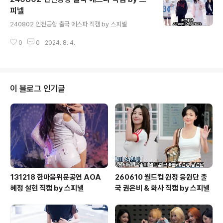
피넬
글 내용
240802 인천공항 출국 에스파 직캠 by 스피넬
0
0
2024. 8. 4.
이 블로그 인기글
131218 한마음위문공연 AOA
260610 월드컵 원정 응원단 출
혜정 설현 직캠 by 스피넬
국 권은비 & 화사 직캠 by 스피넬