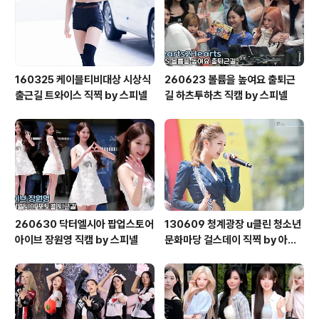
160325 케이블티비대상 시상식
260623 볼륨을 높여요 출퇴근
출근길 트와이스 직찍 by 스피넬
길 하츠투하츠 직캠 by 스피넬
260630 닥터엘시아 팝업스토어
130609 청계광장 u클린 청소년
아이브 장원영 직캠 by 스피넬
문화마당 걸스데이 직찍 by 아데
스