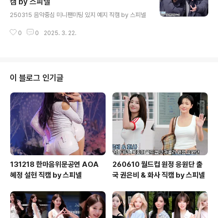
캠 by 스피넬
글 내용
250315 음악중심 미니팬미팅 있지 예지 직캠 by 스피넬
0
0
2025. 3. 22.
이 블로그 인기글
131218 한마음위문공연 AOA
260610 월드컵 원정 응원단 출
혜정 설현 직캠 by 스피넬
국 권은비 & 화사 직캠 by 스피넬