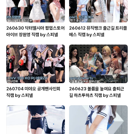
260630 닥터엘시아 팝업스토어
260612 뮤직뱅크 출근길 트리플
아이브 장원영 직캠 by 스피넬
에스 직캠 by 스피넬
260704 미야오 공개팬사인회
260623 볼륨을 높여요 출퇴근
직캠 by 스피넬
길 하츠투하츠 직캠 by 스피넬