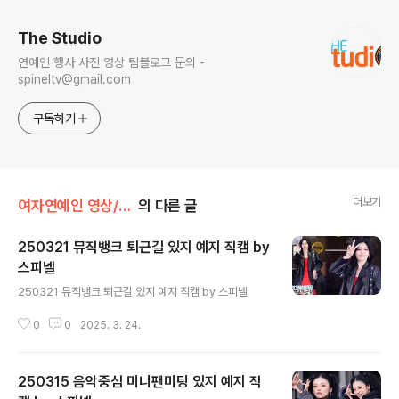
The Studio
연예인 행사 사진 영상 팀블로그 문의 -
spineltv@gmail.com
구독하기
더보기
여자연예인 영상/ITZY
의 다른 글
250321 뮤직뱅크 퇴근길 있지 예지 직캠 by
스피넬
글 내용
250321 뮤직뱅크 퇴근길 있지 예지 직캠 by 스피넬
0
0
2025. 3. 24.
250315 음악중심 미니팬미팅 있지 예지 직