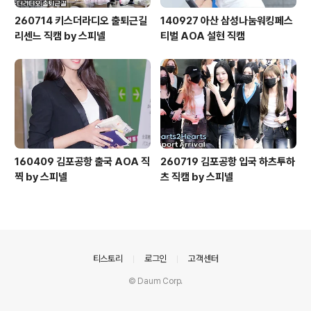
260714 키스더라디오 출퇴근길
140927 아산 삼성나눔워킹페스
리센느 직캠 by 스피넬
티벌 AOA 설현 직캠
160409 김포공항 출국 AOA 직
260719 김포공항 입국 하츠투하
찍 by 스피넬
츠 직캠 by 스피넬
의안내
티스토리
로그인
고객센터
© Daum Corp.