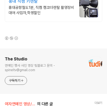
홍대 직캠 키렌탈
홍대공항철도1분, 직캠 캠코더렌탈 촬영장비
대여 사업자,학생할인
(새창열림)
로그 정보
The Studio
연예인 행사 사진 영상 팀블로그 문의 -
spineltv@gmail.com
구독하기
더보기
여자연예인 영상/ITZY
의 다른 글