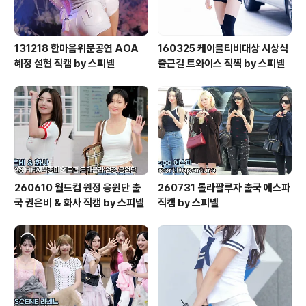
131218 한마음위문공연 AOA
160325 케이블티비대상 시상식
혜정 설현 직캠 by 스피넬
출근길 트와이스 직찍 by 스피넬
260610 월드컵 원정 응원단 출
260731 롤라팔루자 출국 에스파
국 권은비 & 화사 직캠 by 스피넬
직캠 by 스피넬